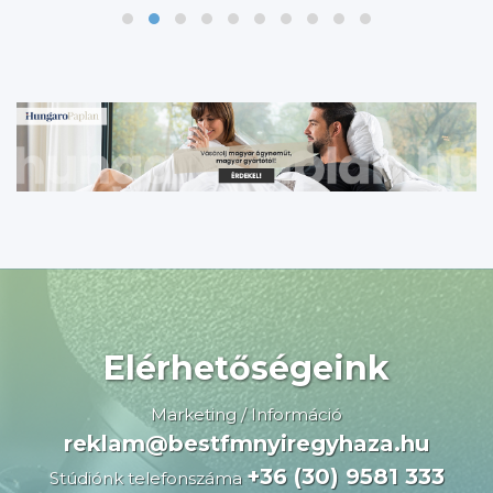
Elérhetőségeink
Marketing / Információ
reklam@bestfmnyiregyhaza.hu
+36 (30) 9581 333
Stúdiónk telefonszáma