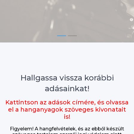
Hallgassa vissza korábbi
adásainkat!
Kattintson az adások címére, és olvassa
el a hanganyagok szöveges kivonatait
is!
Figyelem! A hangfelvételek, és az ebből készült