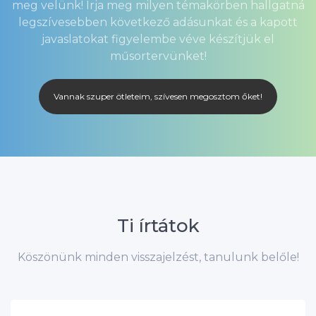
meg velünk! Írja meg milyen témakörben hallgatná
legszívesebben következő adásunkat és a kapott
javaslatokat figyelembe véve készítjük el
műsortervünket!
Vannak szuper ötleteim, szívesen megosztom őket!
Ti írtátok
Köszönünk minden visszajelzést, tanulunk belőle!