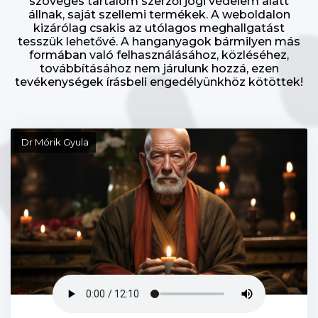
szöveges tartalom szerzői jogi védelem alatt
állnak, saját szellemi termékek. A weboldalon
kizárólag csakis az utólagos meghallgatást
tesszük lehetővé. A hanganyagok bármilyen más
formában való felhasználásához, közléséhez,
továbbításához nem járulunk hozzá, ezen
tevékenységek írásbeli engedélyünkhöz kötöttek!
Dr Mórik Gyula