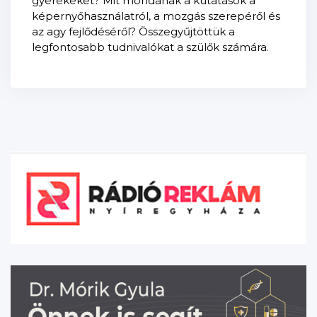
gyerekeket? Mit mondanak a kutatások a
képernyőhasználatról, a mozgás szerepéről és
az agy fejlődéséről? Összegyűjtöttük a
legfontosabb tudnivalókat a szülők számára.