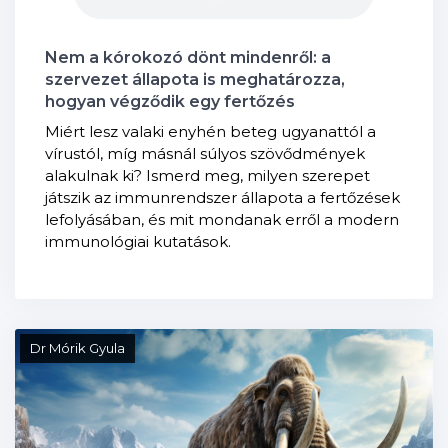
Nem a kórokozó dönt mindenről: a
szervezet állapota is meghatározza,
hogyan végződik egy fertőzés
Miért lesz valaki enyhén beteg ugyanattól a
vírustól, míg másnál súlyos szövődmények
alakulnak ki? Ismerd meg, milyen szerepet
játszik az immunrendszer állapota a fertőzések
lefolyásában, és mit mondanak erről a modern
immunológiai kutatások.
Dr Mórik Gyula