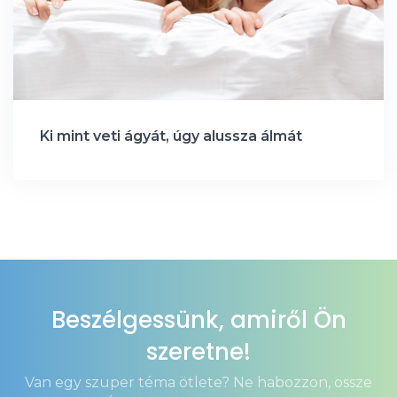
Ki mint veti ágyát, úgy alussza álmát
Beszélgessünk, amiről Ön
szeretne!
Van egy szuper téma ötlete? Ne habozzon, ossze