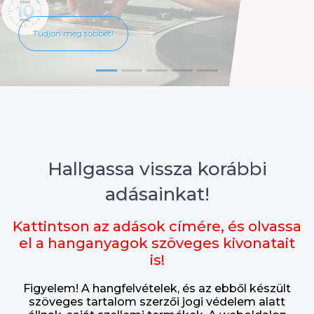
Tudjon meg többet!
Hallgassa vissza korábbi
adásainkat!
Kattintson az adások címére, és olvassa
el a hanganyagok szöveges kivonatait
is!
Figyelem! A hangfelvételek, és az ebből készült
szöveges tartalom szerzői jogi védelem alatt