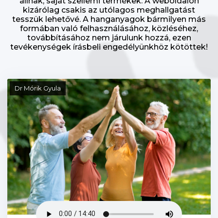
állnak, saját szellemi termékek. A weboldalon
kizárólag csakis az utólagos meghallgatást
tesszük lehetővé. A hanganyagok bármilyen más
formában való felhasználásához, közléséhez,
továbbításához nem járulunk hozzá, ezen
tevékenységek írásbeli engedélyünkhöz kötöttek!
Dr Mórik Gyula