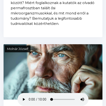
között? Miért foglalkoznak a kutatók az olvadó
permafrosztban talált ősi
mikroorganizmusokkal, és mit mond erről a
tudomány? Bemutatjuk a legfontosabb
tudnivalókat közérthetően.
Molnár József