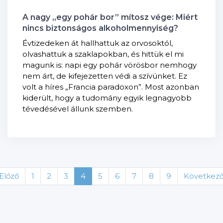
A nagy „egy pohár bor” mítosz vége: Miért
nincs biztonságos alkoholmennyiség?
Évtizedeken át hallhattuk az orvosoktól,
olvashattuk a szaklapokban, és hittük el mi
magunk is: napi egy pohár vörösbor nemhogy
nem árt, de kifejezetten védi a szívünket. Ez
volt a híres „Francia paradoxon”. Most azonban
kiderült, hogy a tudomány egyik legnagyobb
tévedésével állunk szemben.
Előző
1
2
3
4
5
6
7
8
9
Következ