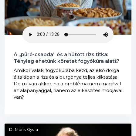
A „püré-csapda” és a hűtött rizs titka:
Tényleg ehetünk köretet fogyókúra alatt?
Amikor valaki fogyókúrába kezd, az első dolga
általában a rizs és a burgonya teljes kiiktatása.
De mi van akkor, ha a probléma nem magával
az alapanyaggal, hanem az elkészítés módjával
van?
Dr Mórik Gyula