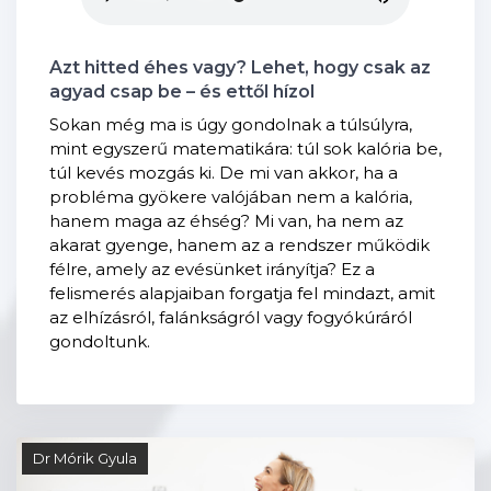
Azt hitted éhes vagy? Lehet, hogy csak az
agyad csap be – és ettől hízol
Sokan még ma is úgy gondolnak a túlsúlyra,
mint egyszerű matematikára: túl sok kalória be,
túl kevés mozgás ki. De mi van akkor, ha a
probléma gyökere valójában nem a kalória,
hanem maga az éhség? Mi van, ha nem az
akarat gyenge, hanem az a rendszer működik
félre, amely az evésünket irányítja? Ez a
felismerés alapjaiban forgatja fel mindazt, amit
az elhízásról, falánkságról vagy fogyókúráról
gondoltunk.
Dr Mórik Gyula