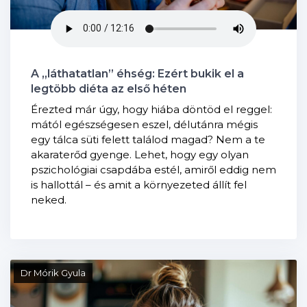
A „láthatatlan” éhség: Ezért bukik el a
legtöbb diéta az első héten
Érezted már úgy, hogy hiába döntöd el reggel:
mától egészségesen eszel, délutánra mégis
egy tálca süti felett találod magad? Nem a te
akaraterőd gyenge. Lehet, hogy egy olyan
pszichológiai csapdába estél, amiről eddig nem
is hallottál – és amit a környezeted állít fel
neked.
Dr Mórik Gyula