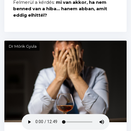
Felmerül a kérdés:
mi van akkor, ha nem
benned van a hiba… hanem abban, amit
eddig elhittél?
Dr Mórik Gyula