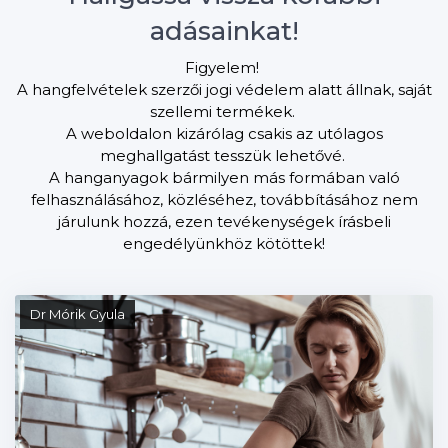
adásainkat!
Figyelem!
A hangfelvételek szerzői jogi védelem alatt állnak, saját
szellemi termékek.
A weboldalon kizárólag csakis az utólagos
meghallgatást tesszük lehetővé.
A hanganyagok bármilyen más formában való
felhasználásához, közléséhez, továbbításához nem
járulunk hozzá, ezen tevékenységek írásbeli
engedélyünkhöz kötöttek!
Dr Mórik Gyula