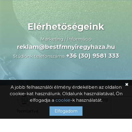
Elérhetőségeink
Marketing / Információ
reklam@bestfmnyiregyhaza.hu
+36 (30) 9581 333
Stúdiónk telefonszáma
✖
A jobb felhasználói élmény érdekében az oldalon
cookie-kat használunk. Oldalunk használatával, Ön
Csak10Perc.hu - 2022. - Minden jog
elfogadja a
cookie
-k használatát.
Elfogadom
fenntartva.
Adatkezelési tájékoztató
Cookie tájékoztató