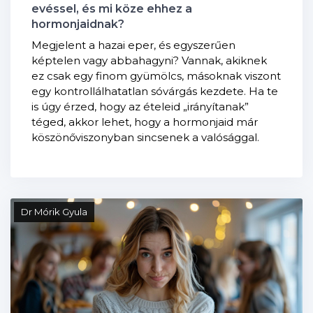
evéssel, és mi köze ehhez a
hormonjaidnak?
Megjelent a hazai eper, és egyszerűen
képtelen vagy abbahagyni? Vannak, akiknek
ez csak egy finom gyümölcs, másoknak viszont
egy kontrollálhatatlan sóvárgás kezdete. Ha te
is úgy érzed, hogy az ételeid „irányítanak”
téged, akkor lehet, hogy a hormonjaid már
köszönőviszonyban sincsenek a valósággal.
Dr Mórik Gyula