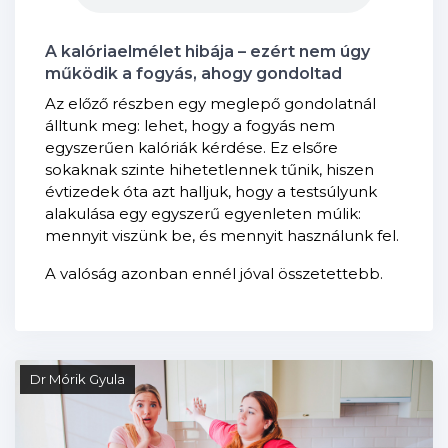
A kalóriaelmélet hibája – ezért nem úgy
működik a fogyás, ahogy gondoltad
Az előző részben egy meglepő gondolatnál
álltunk meg: lehet, hogy a fogyás nem
egyszerűen kalóriák kérdése. Ez elsőre
sokaknak szinte hihetetlennek tűnik, hiszen
évtizedek óta azt halljuk, hogy a testsúlyunk
alakulása egy egyszerű egyenleten múlik:
mennyit viszünk be, és mennyit használunk fel.
A valóság azonban ennél jóval összetettebb.
Dr Mórik Gyula