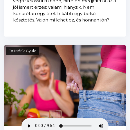
végre lelassul minden, hirtelen megjelenik az a
jól ismert érzés: valami hiányzik. Nem
konkrétan egy étel. Inkább egy belső
késztetés. Vajon mi lehet ez, és honnan jön?
Dr Mórik Gyula