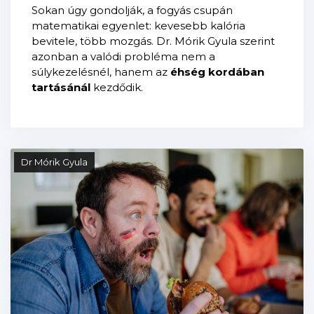
Sokan úgy gondolják, a fogyás csupán
matematikai egyenlet: kevesebb kalória
bevitele, több mozgás. Dr. Mórik Gyula szerint
azonban a valódi probléma nem a
súlykezelésnél, hanem az
éhség kordában
tartásánál
kezdődik.
Dr Mórik Gyula