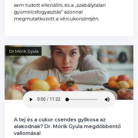
sem tudott ellenállni, és a „szabálytalan
gyümölcsfogyasztás” azonnal
megmutatkozott a vércukorszintjén.
Dr Mórik Gyula
A tej és a cukor csendes gyilkosa az
alakodnak? Dr. Mórik Gyula megdöbbentő
vallomása!