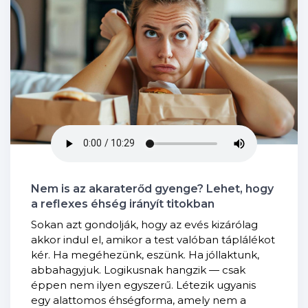
Nem is az akaraterőd gyenge? Lehet, hogy
a reflexes éhség irányít titokban
Sokan azt gondolják, hogy az evés kizárólag
akkor indul el, amikor a test valóban táplálékot
kér. Ha megéhezünk, eszünk. Ha jóllaktunk,
abbahagyjuk. Logikusnak hangzik — csak
éppen nem ilyen egyszerű. Létezik ugyanis
egy alattomos éhségforma, amely nem a