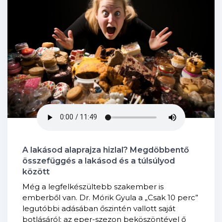
A lakásod alaprajza hizlal? Megdöbbentő
összefüggés a lakásod és a túlsúlyod
között
Még a legfelkészültebb szakember is
emberből van. Dr. Mórik Gyula a „Csak 10 perc”
legutóbbi adásában őszintén vallott saját
botlásáról: az eper-szezon beköszöntével ő